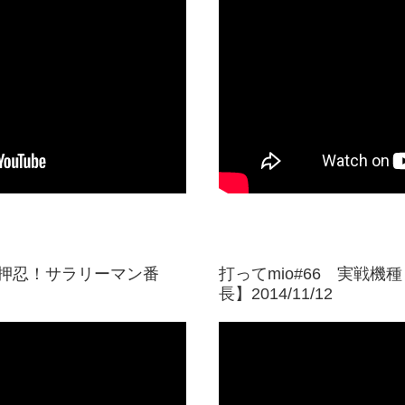
【押忍！サラリーマン番
打ってmio#66 実戦
長】2014/11/12