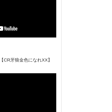
種【CR牙狼金色になれXX】