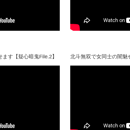
す【疑心暗鬼File.2】
北斗無双で女同士の闇魅せま