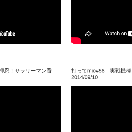
【押忍！サラリーマン番
打ってmio#58 実戦機
2014/09/10