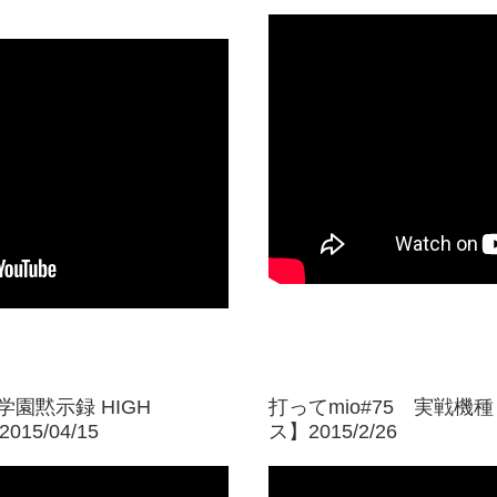
学園黙示録 HIGH
打ってmio#75 実戦
015/04/15
ス】2015/2/26