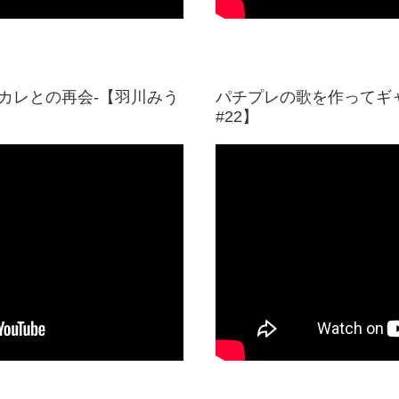
カレとの再会-【羽川みう
パチプレの歌を作ってギャ
#22】