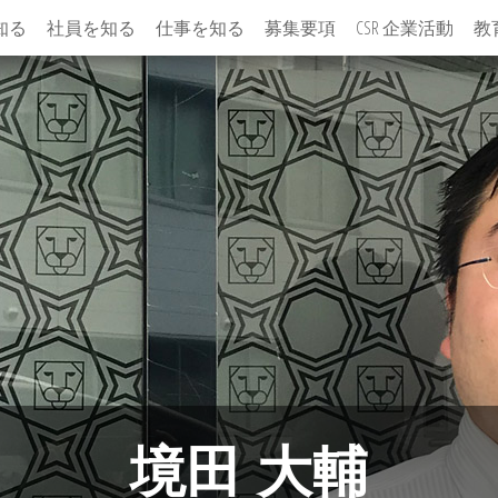
知る
社員を知る
仕事を知る
募集要項
CSR 企業活動
教
境田 大輔